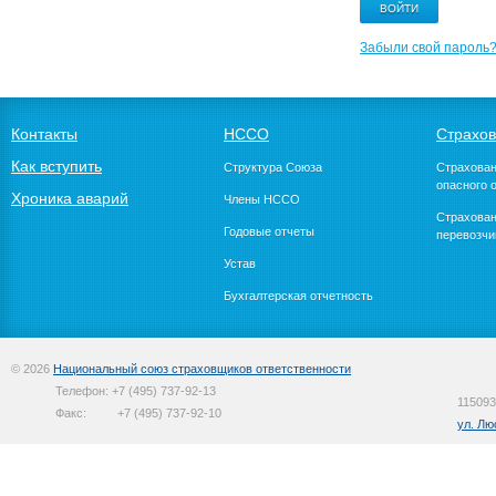
Забыли свой пароль
Контакты
НССО
Страхо
Как вступить
Структура Союза
Страхован
опасного 
Хроника аварий
Члены НССО
Страхован
Годовые отчеты
перевозчи
Устав
Бухгалтерская отчетность
© 2026
Национальный союз страховщиков ответственности
Телефон:
+7 (495) 737-92-13
115093
Факс:
+7 (495) 737-92-10
ул. Лю