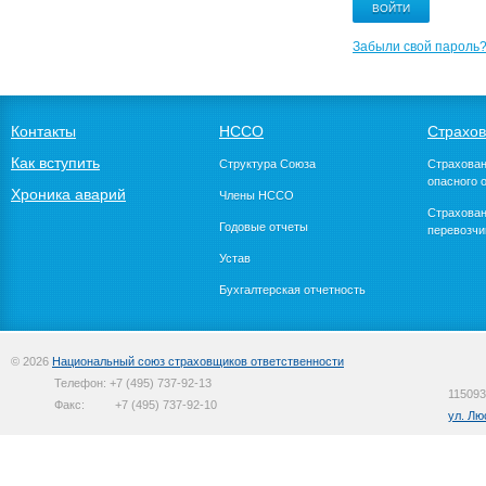
Забыли свой пароль
Контакты
НССО
Страхо
Как вступить
Структура Союза
Страхован
опасного 
Хроника аварий
Члены НССО
Страхован
Годовые отчеты
перевозчи
Устав
Бухгалтерская отчетность
© 2026
Национальный союз страховщиков ответственности
Телефон:
+7 (495) 737-92-13
115093
Факс:
+7 (495) 737-92-10
ул. Лю