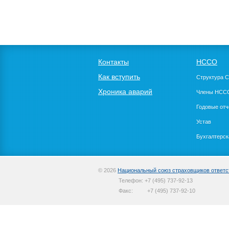
Контакты
НССО
Как вступить
Структура 
Хроника аварий
Члены НСС
Годовые от
Устав
Бухгалтерск
© 2026
Национальный союз страховщиков ответс
Телефон:
+7 (495) 737-92-13
Факс:
+7 (495) 737-92-10