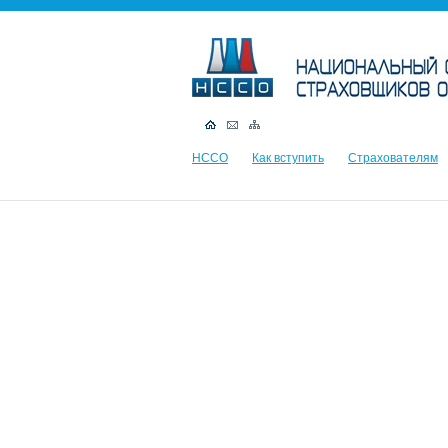
НССО
Как вступить
Страхователям