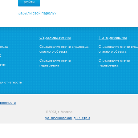
Забыли свой пароль?
Страхователям
Потерпевшим
Союза
Страхование отв-ти владельца
Страхование отв-ти вла
опасного объекта
опасного объекта
О
Страхование отв-ти
Страхование отв-ти
четы
перевозчика
перевозчика
ая отчетность
твенности
115093, г. Москва,
ул. Люсиновская, д.27, стр.3