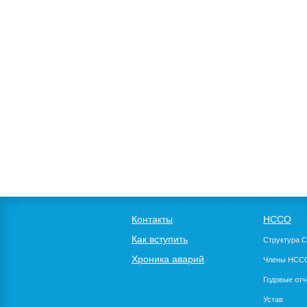
Контакты
НССО
Как вступить
Структура 
Хроника аварий
Члены НСС
Годовые от
Устав