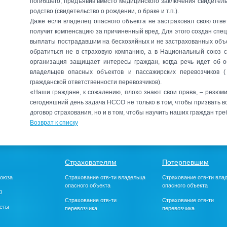
погибшего, предъявив вместо медицинского заключения свидетел
родство (свидетельство о рождении, о браке и т.п.).
Даже если владелец опасного объекта не застраховал свою отве
получит компенсацию за причиненный вред. Для этого создан спе
выплаты пострадавшим на бесхозяйных и не застрахованных объе
обратиться не в страховую компанию, а в Национальный союз с
организация защищает интересы граждан, когда речь идет об о
владельцев опасных объектов и пассажирских перевозчиков
гражданской ответственности перевозчиков).
«Наши граждане, к сожалению, плохо знают свои права, – резю
сегодняшний день задача НССО не только в том, чтобы призвать в
договор страхования, но и в том, чтобы научить наших граждан треб
Возврат к списку
Страхователям
Потерпевшим
Союза
Страхование отв-ти владельца
Страхование отв-ти вла
опасного объекта
опасного объекта
О
Страхование отв-ти
Страхование отв-ти
четы
перевозчика
перевозчика