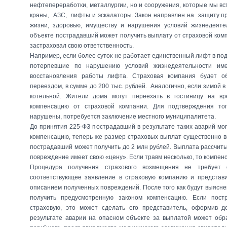
нефтепереработки, металлургии, но и сооружения, которые мы в
краны, АЗС, лифты и эскалаторы. Закон направлен на защиту пр
жизни, здоровью, имуществу и нарушения условий жизнедеяте
объекте пострадавший может получить выплату от страховой комп
застраховал свою ответственность.
Например, если более суток не работает единственный лифт в под
потерпевшие по нарушению условий жизнедеятельности име
восстановления работы лифта. Страховая компания будет об
переездом, в сумме до 200 тыс. рублей. Аналогично, если зимой 
котельной. Жители дома могут переехать в гостиницу на вр
компенсацию от страховой компании. Для подтверждения тог
нарушены, потребуется заключение местного муниципалитета.
До принятия 225-ФЗ пострадавший в результате таких аварий мо
компенсацию, теперь же размер страховых выплат существенно в
пострадавший может получить до 2 млн рублей. Выплата рассчиты
повреждение имеет свою «цену». Если травм несколько, то компен
Процедура получения страхового возмещения не требует 
соответствующее заявление в страховую компанию и представи
описанием полученных повреждений. После того как будут выясне
получить предусмотренную законом компенсацию. Если пос
страховую, это может сделать его представитель, оформив д
результате аварии на опасном объекте за выплатой может обр