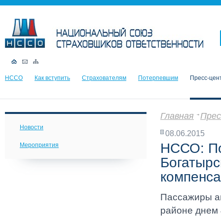
НССО
Как вступить
Страхователям
Потерпевшим
Пресс-цен
Главная
Прес
Новости
08.06.2015
НССО: По
Мероприятия
Богатырс
компенс
Пассажиры ав
районе днем 