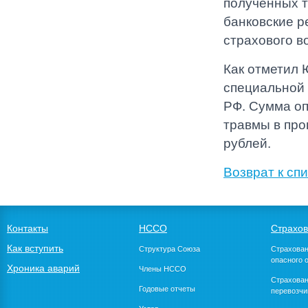
полученных т
банковские р
страхового в
Как отметил 
специальной
РФ. Сумма оп
травмы в про
рублей.
Возврат к спи
Контакты
НССО
Страхо
Как вступить
Структура Союза
Страхован
опасного 
Хроника аварий
Члены НССО
Страхован
Годовые отчеты
перевозчи