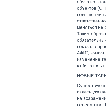
обязательном
объектов (ОП
повышении т
ответственно
меняться не б
Таким образо
обязательных
показал опро
АФИ", компан
изменение та
к обязательн
НОВЫЕ ТАРИ
Существующи
издать указа
на возражени
пересмотра. 