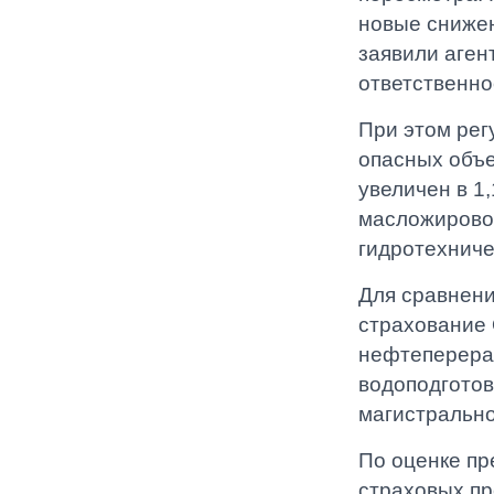
новые снижен
заявили аген
ответственно
При этом рег
опасных объе
увеличен в 1
масложировой 
гидротехниче
Для сравнени
страхование
нефтеперера
водоподготов
магистрально
По оценке п
страховых пр