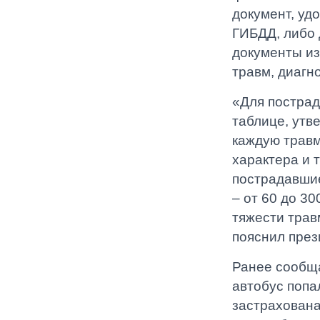
документ, уд
ГИБДД, либо 
документы из
травм, диагн
«Для постра
таблице, утв
каждую травм
характера и 
пострадавшие
– от 60 до 30
тяжести трав
пояснил пре
Ранее сообща
автобус попа
застрахована