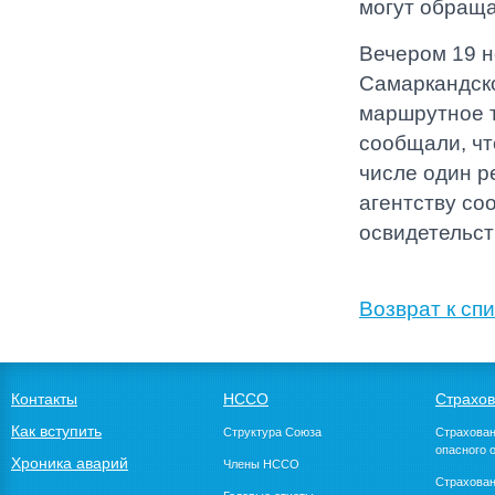
могут обраща
Вечером 19 н
Самаркандско
маршрутное т
сообщали, чт
числе один р
агентству со
освидетельст
Возврат к спи
Контакты
НССО
Страхо
Как вступить
Структура Союза
Страхован
опасного 
Хроника аварий
Члены НССО
Страхован