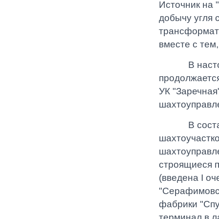
Источник на 
добычу угля 
трансформато
вместе с тем
В настояще
продолжается
УК "Заречная"
шахтоуправле
В состав УК
шахтоучастко
шахтоуправле
строящиеся п
(введена I о
"Серафимовск
фабрики "Спу
терминал в л