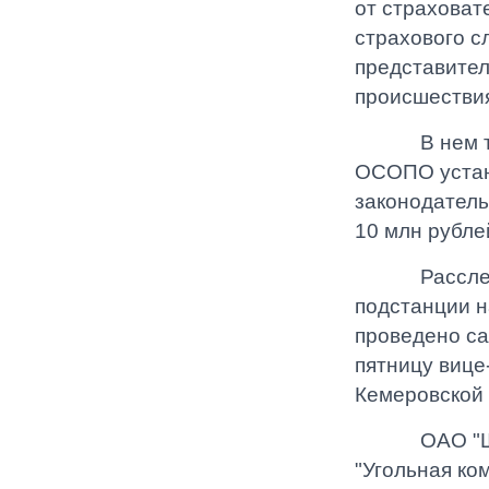
от страховат
страхового с
представител
происшествия
В нем также
ОСОПО устан
законодатель
10 млн рубле
Расследова
подстанции н
проведено с
пятницу вице
Кемеровской 
ОАО "Шахта
"Угольная ко