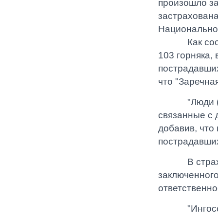
произошло за
застрахована
Национальног
Как сообщал
103 горняка,
пострадавших
что "Заречна
"Люди (нахо
связанные с 
добавив, что
пострадавших
В страхово
заключенного
ответственно
"Ингосстра