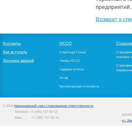
предприятий.
Возврат к спи
Контакты
НССО
Страхо
Как вступить
Структура Союза
Страхован
опасного 
Хроника аварий
Члены НССО
Страхован
Годовые отчеты
перевозчи
Устав
Бухгалтерская отчетность
© 2026
Национальный союз страховщиков ответственности
Телефон:
+7 (495) 737-92-13
115093
Факс:
+7 (495) 737-92-10
ул. Лю