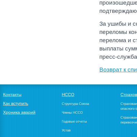
произошедше
подтверждаю
За ушибы и с
переломы кон
перелома и с
выплаты сумм
пресс-служб
Возврат к спи
Контакты
НССО
Страхо
Как вступить
Структура Союза
Страхован
опасного 
Хроника аварий
Члены НССО
Страхован
Годовые отчеты
перевозчи
Устав