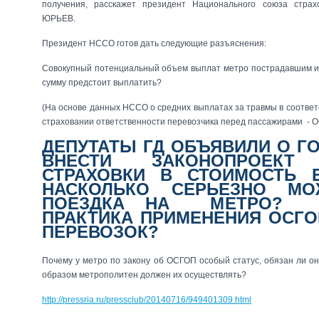
получения, расскажет президент Национального союза страх
ЮРЬЕВ.
Президент НССО готов дать следующие разъяснения:
Совокупный потенциальный объем выплат метро пострадавшим и 
сумму предстоит выплатить?
(На основе данных НССО о средних выплатах за травмы в соответ
страховании ответственности перевозчика перед пассажирами - 
ДЕПУТАТЫ ГД ОБЪЯВИЛИ О Г
ВНЕСТИ ЗАКОНОПРОЕК
СТРАХОВКИ В СТОИМОСТЬ 
НАСКОЛЬКО СЕРЬЕЗНО МО
ПОЕЗДКА НА МЕТРО? Ч
ПРАКТИКА ПРИМЕНЕНИЯ ОСГО
ПЕРЕВОЗОК?
Почему у метро по закону об ОСГОП особый статус, обязан ли о
образом метрополитен должен их осуществлять?
http://pressria.ru/pressclub/20140716/949401309.html