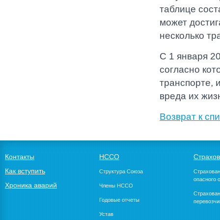
таблице сост
может достига
несколько тр
С 1 января 2
согласно кот
транспорте, 
вреда их жиз
Возврат к спи
Контакты
НССО
Страхо
Как вступить
Структура Союза
Страхован
опасного 
Хроника аварий
Члены НССО
Страхован
Годовые отчеты
перевозчи
Устав