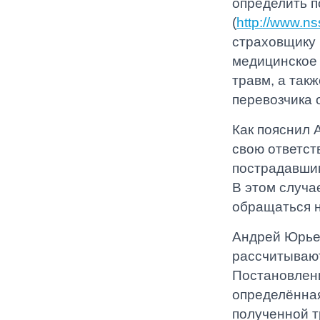
определить п
(
http://www.ns
страховщику 
медицинское 
травм, а так
перевозчика
Как пояснил 
свою ответст
пострадавшим
В этом случа
обращаться н
Андрей Юрьев
рассчитывают
Постановлени
определённая
полученной т