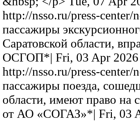
&nbsp; </p>
Tue, 07 Apr 2
http://nsso.ru/press-center
пассажиры экскурсионног
Саратовской области, впр
ОСГОП*|
Fri, 03 Apr 202
http://nsso.ru/press-center
пассажиры поезда, сошедш
области, имеют право на
от АО «СОГАЗ»*|
Fri, 03